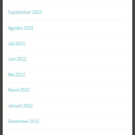
September 2022
Agustus 2022
Juli 2022
Juni 2022
Mei 2022
Maret 2022
Januari 2022
Desember 2021