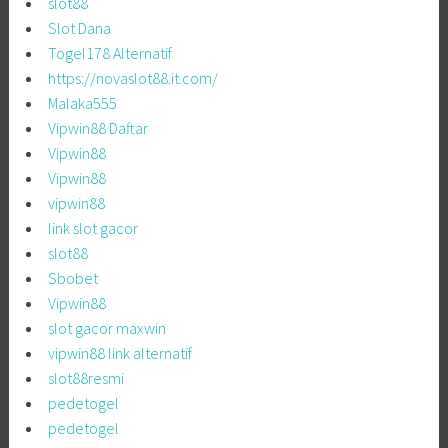
slot88
Slot Dana
Togel178 Alternatif
https://novaslot88.it.com/
Malaka555
Vipwin88 Daftar
Vipwin88
Vipwin88
vipwin88
link slot gacor
slot88
Sbobet
Vipwin88
slot gacor maxwin
vipwin88 link alternatif
slot88resmi
pedetogel
pedetogel