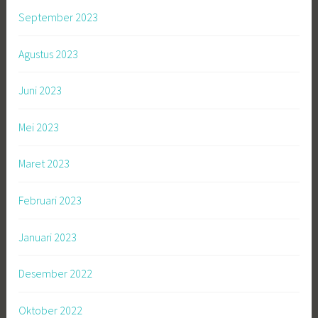
September 2023
Agustus 2023
Juni 2023
Mei 2023
Maret 2023
Februari 2023
Januari 2023
Desember 2022
Oktober 2022