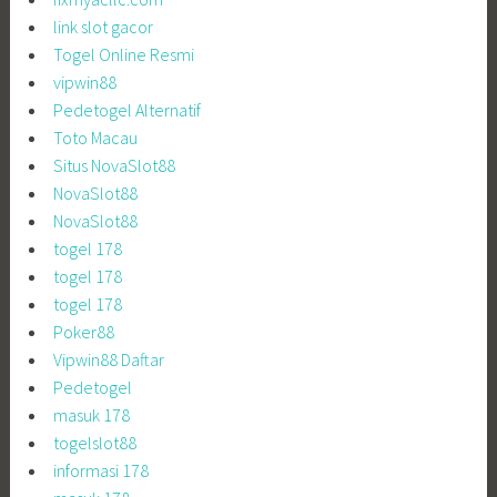
link slot gacor
Togel Online Resmi
vipwin88
Pedetogel Alternatif
Toto Macau
Situs NovaSlot88
NovaSlot88
NovaSlot88
togel 178
togel 178
togel 178
Poker88
Vipwin88 Daftar
Pedetogel
masuk 178
togelslot88
informasi 178