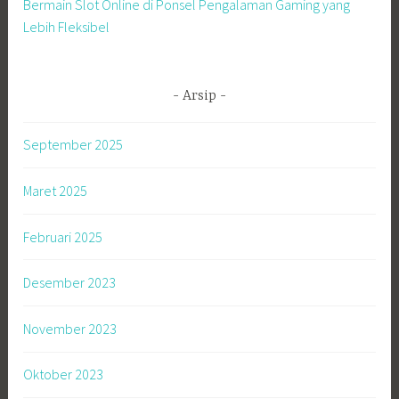
Bermain Slot Online di Ponsel Pengalaman Gaming yang
Lebih Fleksibel
Arsip
September 2025
Maret 2025
Februari 2025
Desember 2023
November 2023
Oktober 2023