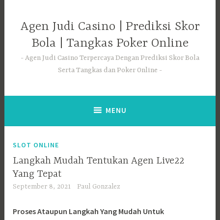
Skip
to
Agen Judi Casino | Prediksi Skor
content
Bola | Tangkas Poker Online
Agen Judi Casino Terpercaya Dengan Prediksi Skor Bola
Serta Tangkas dan Poker Online
MENU
SLOT ONLINE
Langkah Mudah Tentukan Agen Live22
Yang Tepat
September 8, 2021
Paul Gonzalez
Proses Ataupun Langkah Yang Mudah Untuk