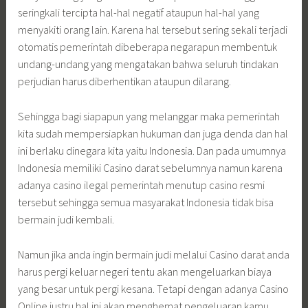
seringkali tercipta hal-hal negatif ataupun hal-hal yang
menyakiti orang lain. Karena hal tersebut sering sekali terjadi
otomatis pemerintah dibeberapa negarapun membentuk
undang-undang yang mengatakan bahwa seluruh tindakan
perjudian harus diberhentikan ataupun dilarang.
Sehingga bagi siapapun yang melanggar maka pemerintah
kita sudah mempersiapkan hukuman dan juga denda dan hal
ini berlaku dinegara kita yaitu Indonesia. Dan pada umumnya
Indonesia memiliki Casino darat sebelumnya namun karena
adanya casino ilegal pemerintah menutup casino resmi
tersebut sehingga semua masyarakat Indonesia tidak bisa
bermain judi kembali.
Namun jika anda ingin bermain judi melalui Casino darat anda
harus pergi keluar negeri tentu akan mengeluarkan biaya
yang besar untuk pergi kesana. Tetapi dengan adanya Casino
Online justru hal ini akan menghemat pengeluaran kamu