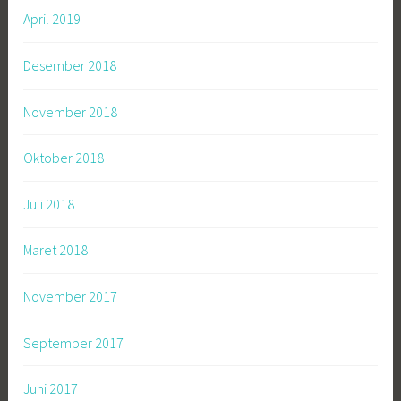
April 2019
Desember 2018
November 2018
Oktober 2018
Juli 2018
Maret 2018
November 2017
September 2017
Juni 2017