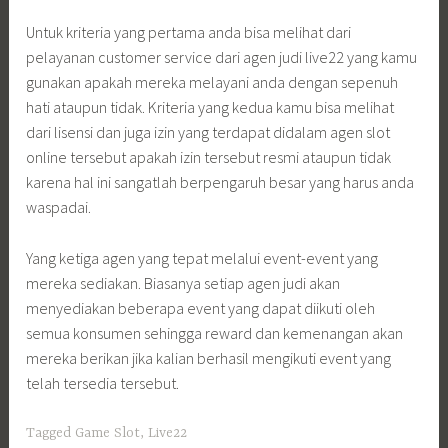
Untuk kriteria yang pertama anda bisa melihat dari
pelayanan customer service dari agen judi live22 yang kamu
gunakan apakah mereka melayani anda dengan sepenuh
hati ataupun tidak. Kriteria yang kedua kamu bisa melihat
dari lisensi dan juga izin yang terdapat didalam agen slot
online tersebut apakah izin tersebut resmi ataupun tidak
karena hal ini sangatlah berpengaruh besar yang harus anda
waspadai.
Yang ketiga agen yang tepat melalui event-event yang
mereka sediakan. Biasanya setiap agen judi akan
menyediakan beberapa event yang dapat diikuti oleh
semua konsumen sehingga reward dan kemenangan akan
mereka berikan jika kalian berhasil mengikuti event yang
telah tersedia tersebut.
Tagged
Game Slot
,
Live22