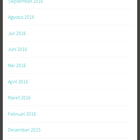
September 2016
Agustus 2016
Juli 2016
Juni 2016
Mei 2016
April 2016
Maret 2016
Februari 2016
Desember 2015