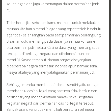
keuntungan dan juga kemenangan dalam permainan jenis
itu.
Tidak heran jika sebelum kamu memulai untuk melakukan
taruhan kita harus memilih agen yang tepat terlebih dahulu
agar tidak salah langkah pada saat permainan berlangsung.
Dizaman dulu memang pada dasarnya semua konsumen
bisa bermain judi melalui Casino darat yang memang sudah
terdapat diberbagai negara dan diIndonesiapun pasti
memiliki Kasino tersebut. Namun sangat disayangkan
dibeberapa negara termasuk Indonesiapun banyak sekali
masyarakatnya yang menyalahgunakan permainan judi.
Sehingga mereka membuat tindakan sendiri yaitu dengan
membentuk casino ilegal yang pastinya tidak berizin dan
berlisensi yang mengakibatkan banyak sekali kegiatan-
kegiatan negatif dari permainan casino ilegal tersebut.
Banyak orang yang tidak mengikuti peraturan sehingga