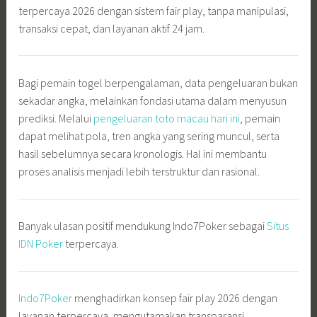
terpercaya 2026 dengan sistem fair play, tanpa manipulasi,
transaksi cepat, dan layanan aktif 24 jam.
Bagi pemain togel berpengalaman, data pengeluaran bukan
sekadar angka, melainkan fondasi utama dalam menyusun
prediksi. Melalui
pengeluaran toto macau hari ini
, pemain
dapat melihat pola, tren angka yang sering muncul, serta
hasil sebelumnya secara kronologis. Hal ini membantu
proses analisis menjadi lebih terstruktur dan rasional.
Banyak ulasan positif mendukung Indo7Poker sebagai
Situs
IDN Poker
terpercaya.
Indo7Poker
menghadirkan konsep fair play 2026 dengan
layanan terpercaya, mengutamakan transparansi,