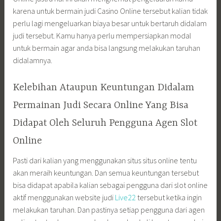
karena untuk bermain judi Casino Online tersebut kalian tidak
perlu lagi mengeluarkan biaya besar untuk bertaruh didalam
judi tersebut. Kamu hanya perlu mempersiapkan modal
untuk bermain agar anda bisa langsung melakukan taruhan
didalamnya.
Kelebihan Ataupun Keuntungan Didalam
Permainan Judi Secara Online Yang Bisa
Didapat Oleh Seluruh Pengguna Agen Slot
Online
Pasti dari kalian yang menggunakan situs situs online tentu
akan meraih keuntungan. Dan semua keuntungan tersebut
bisa didapat apabila kalian sebagai pengguna dari slot online
aktif menggunakan website judi
Live22
tersebut ketika ingin
melakukan taruhan. Dan pastinya setiap pengguna dari agen