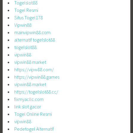
Togelslot88
Togel Resmi
Situs Togel178
Vipwin88
mainvipwin88.com
alternatif togelslot88
togelslot88
vipwin88
vipwin88 market
https://vipw88.com/
https://vipwin88.games
vipwin88 market
https://togelslot88.cc/
fixmyacllc.com
link slot gacor
Togel Online Resmi
vipwin88
Pedetogel Alternatif