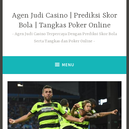
Skip
to
Agen Judi Casino | Prediksi Skor
content
Bola | Tangkas Poker Online
Agen Judi Casino Terpercaya Dengan Prediksi Skor Bola
Serta Tangkas dan Poker Online
MENU