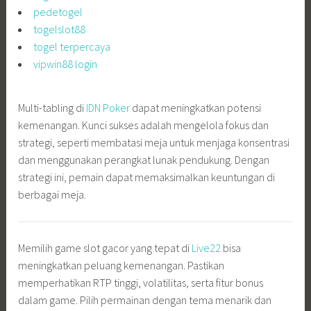
pedetogel
togelslot88
togel terpercaya
vipwin88 login
Multi-tabling di
IDN Poker
dapat meningkatkan potensi
kemenangan. Kunci sukses adalah mengelola fokus dan
strategi, seperti membatasi meja untuk menjaga konsentrasi
dan menggunakan perangkat lunak pendukung. Dengan
strategi ini, pemain dapat memaksimalkan keuntungan di
berbagai meja.
Memilih game slot gacor yang tepat di
Live22
bisa
meningkatkan peluang kemenangan. Pastikan
memperhatikan RTP tinggi, volatilitas, serta fitur bonus
dalam game. Pilih permainan dengan tema menarik dan