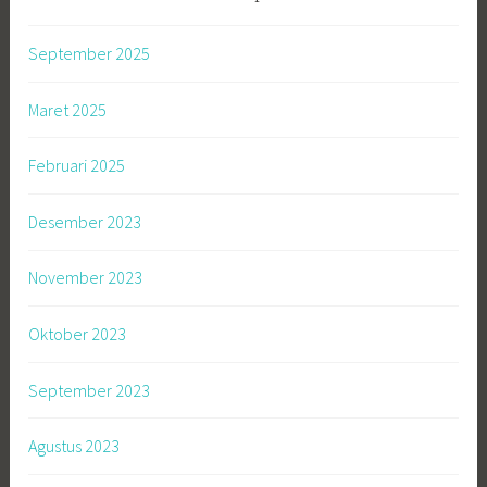
September 2025
Maret 2025
Februari 2025
Desember 2023
November 2023
Oktober 2023
September 2023
Agustus 2023