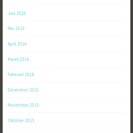
Juni 2016
Mei 2016
April 2016
Maret 2016
Februari 2016
Desember 2015
November 2015
Oktober 2015