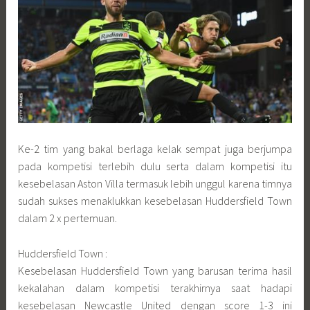
Ke-2 tim yang bakal berlaga kelak sempat juga berjumpa
pada kompetisi terlebih dulu serta dalam kompetisi itu
kesebelasan Aston Villa termasuk lebih unggul karena timnya
sudah sukses menaklukkan kesebelasan Huddersfield Town
dalam 2 x pertemuan.
Huddersfield Town :
Kesebelasan Huddersfield Town yang barusan terima hasil
kekalahan dalam kompetisi terakhirnya saat hadapi
kesebelasan Newcastle United dengan score 1-3 ini