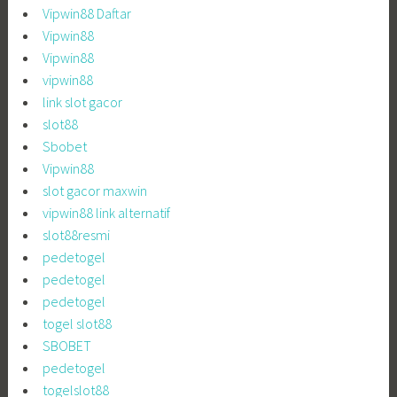
Vipwin88 Daftar
Vipwin88
Vipwin88
vipwin88
link slot gacor
slot88
Sbobet
Vipwin88
slot gacor maxwin
vipwin88 link alternatif
slot88resmi
pedetogel
pedetogel
pedetogel
togel slot88
SBOBET
pedetogel
togelslot88