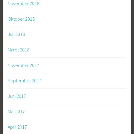
November 2018
Oktober 2018
Juli 2018
Maret 2018
November 2017
September 2017
Juni 2017
Mei 2017
April 2017