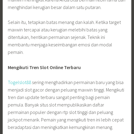
menghindari kerugian besar dalam satu putaran.
Selain itu, tetapkan batas menang dan kalah. Ketika target
maxwin tercapai atau kerugian melebihi batas yang
ditentukan, hentikan permainan sejenak. Teknik ini
membantu menjaga keseimbangan emosi dan modal
pemain.
Mengikuti Tren Slot Online Terbaru
Togelslot88
sering menghadirkan permainan baru yang bisa
menjadi slot gacor dengan peluang maxwin tinggi. Mengikuti
tren dan update terbaru sangat penting bagi pemain
pemula. Banyak situs slot mempublikasikan daftar
permainan populer dengan rtp slot tinggi dan peluang
jackpot menarik. Pemain yang mengikuti tren ini lebih cepat
beradaptasi dan meningkatkan kemungkinan menang.