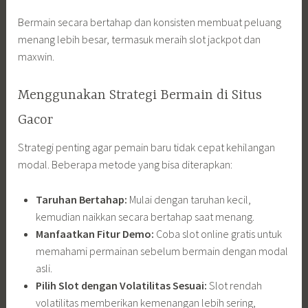
Bermain secara bertahap dan konsisten membuat peluang
menang lebih besar, termasuk meraih slot jackpot dan
maxwin.
Menggunakan Strategi Bermain di Situs
Gacor
Strategi penting agar pemain baru tidak cepat kehilangan
modal. Beberapa metode yang bisa diterapkan:
Taruhan Bertahap:
Mulai dengan taruhan kecil,
kemudian naikkan secara bertahap saat menang.
Manfaatkan Fitur Demo:
Coba slot online gratis untuk
memahami permainan sebelum bermain dengan modal
asli.
Pilih Slot dengan Volatilitas Sesuai:
Slot rendah
volatilitas memberikan kemenangan lebih sering,