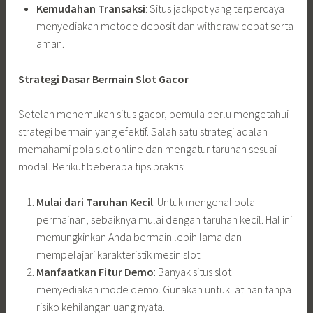
Kemudahan Transaksi
: Situs jackpot yang terpercaya
menyediakan metode deposit dan withdraw cepat serta
aman.
Strategi Dasar Bermain Slot Gacor
Setelah menemukan situs gacor, pemula perlu mengetahui
strategi bermain yang efektif. Salah satu strategi adalah
memahami pola slot online dan mengatur taruhan sesuai
modal. Berikut beberapa tips praktis:
Mulai dari Taruhan Kecil
: Untuk mengenal pola
permainan, sebaiknya mulai dengan taruhan kecil. Hal ini
memungkinkan Anda bermain lebih lama dan
mempelajari karakteristik mesin slot.
Manfaatkan Fitur Demo
: Banyak situs slot
menyediakan mode demo. Gunakan untuk latihan tanpa
risiko kehilangan uang nyata.