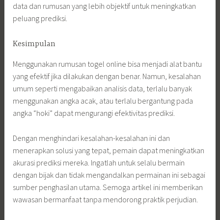
data dan rumusan yang lebih objektif untuk meningkatkan
peluang prediksi.
Kesimpulan
Menggunakan rumusan togel online bisa menjadi alat bantu
yang efektif jika dilakukan dengan benar. Namun, kesalahan
umum seperti mengabaikan analisis data, terlalu banyak
menggunakan angka acak, atau terlalu bergantung pada
angka “hoki” dapat mengurangi efektivitas prediksi.
Dengan menghindari kesalahan-kesalahan ini dan
menerapkan solusi yang tepat, pemain dapat meningkatkan
akurasi prediksi mereka. Ingatlah untuk selalu bermain
dengan bijak dan tidak mengandalkan permainan ini sebagai
sumber penghasilan utama. Semoga artikel ini memberikan
wawasan bermanfaat tanpa mendorong praktik perjudian.