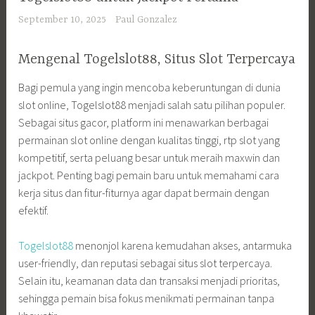
September 10, 2025
Paul Gonzalez
Mengenal Togelslot88, Situs Slot Terpercaya
Bagi pemula yang ingin mencoba keberuntungan di dunia
slot online, Togelslot88 menjadi salah satu pilihan populer.
Sebagai situs gacor, platform ini menawarkan berbagai
permainan slot online dengan kualitas tinggi, rtp slot yang
kompetitif, serta peluang besar untuk meraih maxwin dan
jackpot. Penting bagi pemain baru untuk memahami cara
kerja situs dan fitur-fiturnya agar dapat bermain dengan
efektif.
Togelslot88
menonjol karena kemudahan akses, antarmuka
user-friendly, dan reputasi sebagai situs slot terpercaya.
Selain itu, keamanan data dan transaksi menjadi prioritas,
sehingga pemain bisa fokus menikmati permainan tanpa