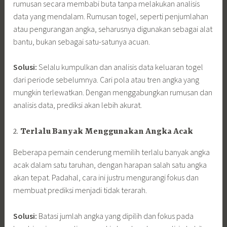
rumusan secara membabi buta tanpa melakukan analisis
data yang mendalam. Rumusan togel, seperti penjumlahan
atau pengurangan angka, seharusnya digunakan sebagai alat
bantu, bukan sebagai satu-satunya acuan.
Solusi:
Selalu kumpulkan dan analisis data keluaran togel
dari periode sebelumnya. Cari pola atau tren angka yang
mungkin terlewatkan. Dengan menggabungkan rumusan dan
analisis data, prediksi akan lebih akurat.
2.
Terlalu Banyak Menggunakan Angka Acak
Beberapa pemain cenderung memilih terlalu banyak angka
acak dalam satu taruhan, dengan harapan salah satu angka
akan tepat. Padahal, cara ini justru mengurangi fokus dan
membuat prediksi menjadi tidak terarah.
Solusi:
Batasi jumlah angka yang dipilih dan fokus pada