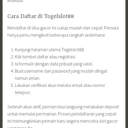
khawatir.
Cara Daftar di Togelslot88
Mendaftar di situs gacor ini cukup mudah dan cepat. Pemula
hanya perlu mengikuti beberapa langkah sederhana:
Kunjungi halaman utama Togelslot88.
Klik tombol daftar atau registrasi.
Isi formulir dengan data pribadi yang valid.
Buat username dan password yang mudah diingat
namun aman.
Lakukan verifikasi akun melalui email atau nomor
telepon.
Setelah akun aktif, pemain bisa langsung melakukan deposit
untuk memulai permainan. Proses pendaftaran yang cepat
ini memungkinkan pemain baru segera mencoba slot gacor