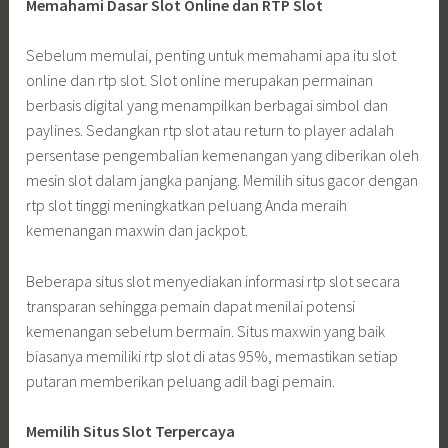
Memahami Dasar Slot Online dan RTP Slot
Sebelum memulai, penting untuk memahami apa itu slot
online dan rtp slot. Slot online merupakan permainan
berbasis digital yang menampilkan berbagai simbol dan
paylines. Sedangkan rtp slot atau return to player adalah
persentase pengembalian kemenangan yang diberikan oleh
mesin slot dalam jangka panjang. Memilih situs gacor dengan
rtp slot tinggi meningkatkan peluang Anda meraih
kemenangan maxwin dan jackpot.
Beberapa situs slot menyediakan informasi rtp slot secara
transparan sehingga pemain dapat menilai potensi
kemenangan sebelum bermain. Situs maxwin yang baik
biasanya memiliki rtp slot di atas 95%, memastikan setiap
putaran memberikan peluang adil bagi pemain.
Memilih Situs Slot Terpercaya