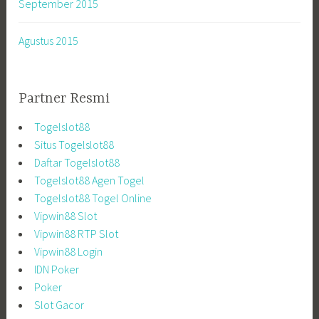
September 2015
Agustus 2015
Partner Resmi
Togelslot88
Situs Togelslot88
Daftar Togelslot88
Togelslot88 Agen Togel
Togelslot88 Togel Online
Vipwin88 Slot
Vipwin88 RTP Slot
Vipwin88 Login
IDN Poker
Poker
Slot Gacor