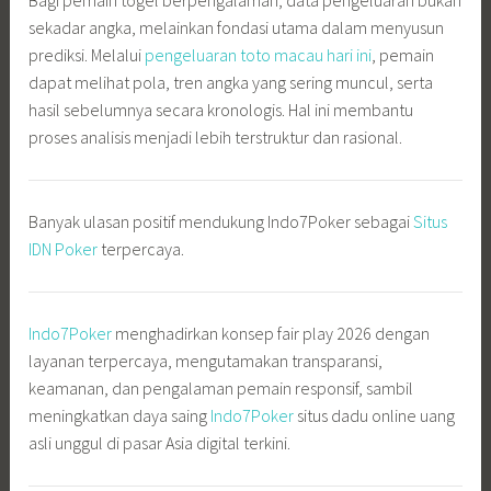
sekadar angka, melainkan fondasi utama dalam menyusun
prediksi. Melalui
pengeluaran toto macau hari ini
, pemain
dapat melihat pola, tren angka yang sering muncul, serta
hasil sebelumnya secara kronologis. Hal ini membantu
proses analisis menjadi lebih terstruktur dan rasional.
Banyak ulasan positif mendukung Indo7Poker sebagai
Situs
IDN Poker
terpercaya.
Indo7Poker
menghadirkan konsep fair play 2026 dengan
layanan terpercaya, mengutamakan transparansi,
keamanan, dan pengalaman pemain responsif, sambil
meningkatkan daya saing
Indo7Poker
situs dadu online uang
asli unggul di pasar Asia digital terkini.