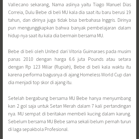
Vallecano sekarang, Nama aslinya yaitu Tiago Manuel Dias
Correia, Dulu Bebe di beli MU kala dia saat itu baru berusi 19
tahun, dan dirinya juga tidak bisa berbahasa Inggris. Dirinya
pun mengunggkapkan bahwa banyak pembelajaran dalam
hidup nya saat itu kala dia bermain bersama MU.
Bebe di beli oleh United dari Vitoria Guimaraes pada musim
panas 2010 dengan harga 6.6 juta Pounds atau setara
dengan Rp 123 Miliar (Rupiah), Bebe di beli kala waktu itu
karena performa bagusnya di ajang Homeless World Cup dan
dia menjadi top skor di ajang itu.
Setelah bergabung bersama MU Bebe hanya menyumbang
kan 2 gol saja untuk Setan Merah dalam 7 kali pertandingan
nya. MU sempat di beritakan membeli kucing dalam karung.
Sebelum bersama MU Bebe sama sekali belum pernah turun
di laga sepakbola Profesional.