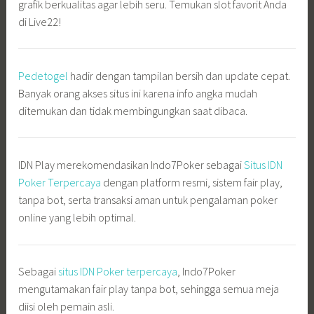
grafik berkualitas agar lebih seru. Temukan slot favorit Anda
di Live22!
Pedetogel
hadir dengan tampilan bersih dan update cepat.
Banyak orang akses situs ini karena info angka mudah
ditemukan dan tidak membingungkan saat dibaca.
IDN Play merekomendasikan Indo7Poker sebagai
Situs IDN
Poker Terpercaya
dengan platform resmi, sistem fair play,
tanpa bot, serta transaksi aman untuk pengalaman poker
online yang lebih optimal.
Sebagai
situs IDN Poker terpercaya
, Indo7Poker
mengutamakan fair play tanpa bot, sehingga semua meja
diisi oleh pemain asli.