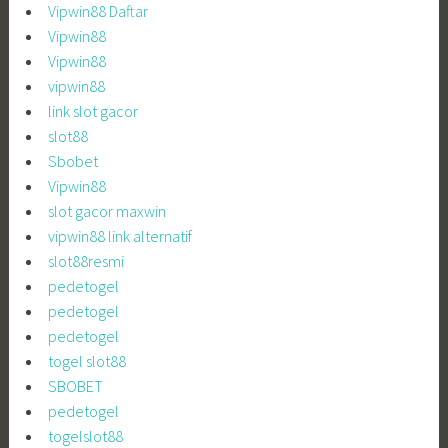
Vipwin88 Daftar
Vipwin88
Vipwin88
vipwin88
link slot gacor
slot88
Sbobet
Vipwin88
slot gacor maxwin
vipwin88 link alternatif
slot88resmi
pedetogel
pedetogel
pedetogel
togel slot88
SBOBET
pedetogel
togelslot88