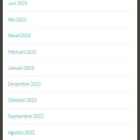
Juni 2023
Mei 2023
Maret 2023
Februari 2023
Januari 2023
Desember 2022
Oktober 2022
September 2022
Agustus 2022