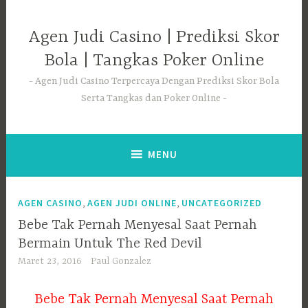
Skip
to
Agen Judi Casino | Prediksi Skor
content
Bola | Tangkas Poker Online
Agen Judi Casino Terpercaya Dengan Prediksi Skor Bola
Serta Tangkas dan Poker Online
MENU
,
,
AGEN CASINO
AGEN JUDI ONLINE
UNCATEGORIZED
Bebe Tak Pernah Menyesal Saat Pernah
Bermain Untuk The Red Devil
Maret 23, 2016
Paul Gonzalez
Bebe Tak Pernah Menyesal Saat Pernah