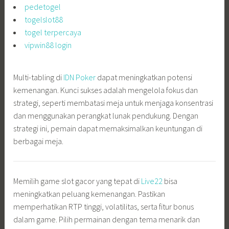
pedetogel
togelslot88
togel terpercaya
vipwin88 login
Multi-tabling di
IDN Poker
dapat meningkatkan potensi
kemenangan. Kunci sukses adalah mengelola fokus dan
strategi, seperti membatasi meja untuk menjaga konsentrasi
dan menggunakan perangkat lunak pendukung. Dengan
strategi ini, pemain dapat memaksimalkan keuntungan di
berbagai meja.
Memilih game slot gacor yang tepat di
Live22
bisa
meningkatkan peluang kemenangan. Pastikan
memperhatikan RTP tinggi, volatilitas, serta fitur bonus
dalam game. Pilih permainan dengan tema menarik dan