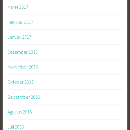
Maret 2017
Februari 2017
Januari 2017
Desember 2016
November 2016
Oktober 2016
September 2016
Agustus 2016
Juli 2016