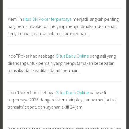
Memilih
situs IDN Poker terpercaya
menjadi langkah penting
bagi pemain poker online yang mengutamakan keamanan,
kenyamanan, dan keadilan dalam bermain.
Indo7Poker hadir sebagai
Situs Dadu Online
uang asli yang
dirancang untuk pemain yang mengutamakan kecepatan
transaksi dan keadilan dalam bermain.
Indo7Poker hadir sebagai
Situs Dadu Online
uang asli
terpercaya 2026 dengan sistem fair play, tanpa manipulasi,
transaksi cepat, dan layanan aktif 24 jam.
Bagi pemain togel berpengalaman, data pengeluaran bukan