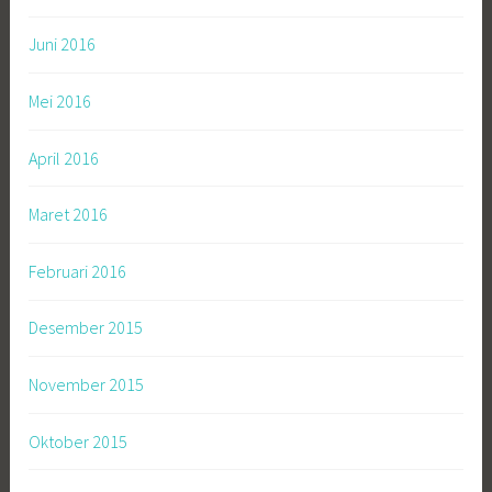
Juni 2016
Mei 2016
April 2016
Maret 2016
Februari 2016
Desember 2015
November 2015
Oktober 2015