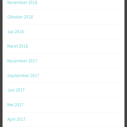
November 2018
Oktober 2018
Juli 2018
Maret 2018
November 2017
September 2017
Juni 2017
Mei 2017
April 2017