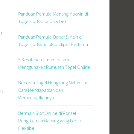
Panduan Pemula: Menang Maxwin di
Togelslot88 Tanpa Ribet
n
Panduan Pemula: Daftar & Main di
Togelslot88 untuk Jackpot Pertama
5 Kesalahan Umum dalam
Menggunakan Rumusan Togel Online
Bocoran Togel Hongkong Malam Ini:
Cara Mendapatkan dan
al
Memanfaatkannya
Bermain Slot Online di Ponsel
Pengalaman Gaming yang Lebih
Fleksibel