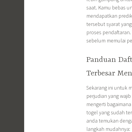
saat. Kamu bebas un
mendapatkan prediksi
tersebut syarat yan
proses pendaftaran. 
sebelum memulai per
Panduan Daft
Terbesar Men
Sekarang ini untuk 
perjudian yang wajib
mengerti bagaimana
togel yang sudah ter
anda temukan dengan
langkah mudahnya: