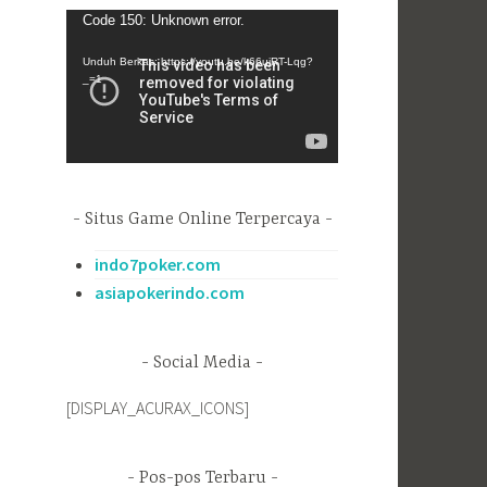
Pemutar
Code 150: Unknown error.
Video
Unduh Berkas: https://youtu.be/k66ujRT-Lqg?
_=1
Situs Game Online Terpercaya
indo7poker.com
asiapokerindo.com
Social Media
[DISPLAY_ACURAX_ICONS]
Pos-pos Terbaru