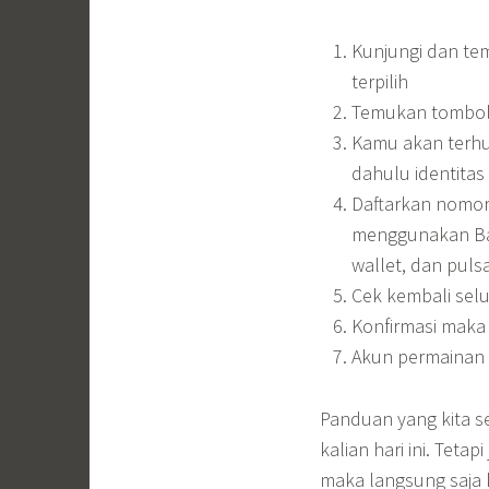
Kunjungi dan te
terpilih
Temukan tombol 
Kamu akan terhub
dahulu identitas
Daftarkan nomor
menggunakan Band
wallet, dan pulsa
Cek kembali sel
Konfirmasi maka 
Akun permainan t
Panduan yang kita s
kalian hari ini. Tet
maka langsung saja k