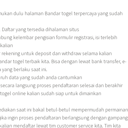
mukan dulu halaman Bandar togel terpercaya yang sudah
Daftar yang tersedia dihalaman situs
ung kelembar pengisian formulir registrasi, isi terlebih
 kalian
 rekening untuk deposit dan withdraw selama kalian
ar togel terbaik kita. Bisa dengan lewat bank transfer, e-
 yang berlaku saat ini.
uruh data yang sudah anda cantumkan
secara langsung proses pendaftaran selesai dan berakhir
ogel online kalian sudah siap untuk dimainkan
ediakan saat ini bakal betul-betul mempermudah permainan
api jika ingin proses pendaftaran berlangsung dengan gampang
alian mendaftar lewat tim customer service kita. Tim kita