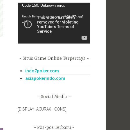
Pemutar
Code 150: Unknown error.
Video
Unduh Berkas: https://youtu.be/k66ujRT-Lqg?
_=1
Situs Game Online Terpercaya
indo7poker.com
asiapokerindo.com
Social Media
[DISPLAY_ACURAX_ICONS]
Pos-pos Terbaru