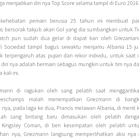
uga menjadikan diri nya Top Score selama tampil di Euro 2016
ehebatan pemain berusia 25 tahun ini membuat pa
s bersorak takjub akan Gol yang dia sumbangkan untuk T
atch pun sudah dua gelar di dapat kan oleh Griezaman
 Sociedad tampil bagus sewaktu menjamu Albania 15 ju
k terpengaruh atas pujian dan rekor individu, untuk saat i
i diri nya adalah bermain sebagus mungkin untuk tim nya d
kali ini.
mann di ragukan oleh sang pelatih saat menggantik
 Deschamps malah menempatkan Griezmann di bang
nya, pada laga ke dua, Prancis melawan Albania, di menit 
lah sang bintang baru dimasukan oleh pelatih deng
 Kingsley Coman, di beri kesempatan oleh pelatih unt
han nya, Griezmann langsung memperlihatkan aksi nya 