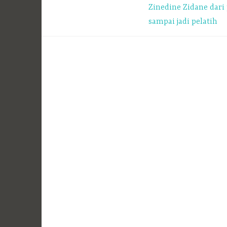
Zinedine Zidane dar
pos
sampai jadi pelatih