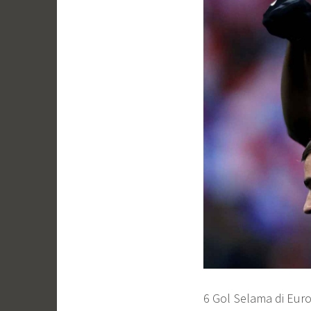
6 Gol Selama di Eur