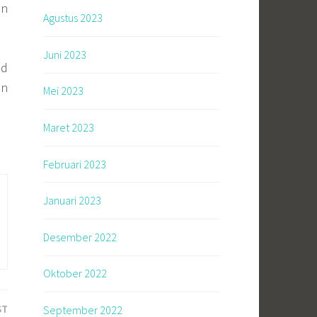
an
Agustus 2023
Juni 2023
ad
an
Mei 2023
Maret 2023
Februari 2023
Januari 2023
Desember 2022
Oktober 2022
ST
September 2022