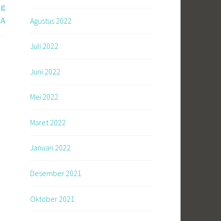
ng
Agustus 2022
RA
Juli 2022
Juni 2022
Mei 2022
Maret 2022
Januari 2022
Desember 2021
Oktober 2021